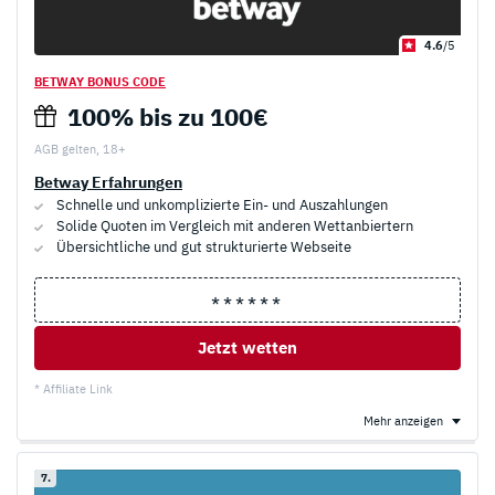
4.6
/5
BETWAY BONUS CODE
100% bis zu 100€
AGB gelten, 18+
Betway Erfahrungen
Schnelle und unkomplizierte Ein- und Auszahlungen
Solide Quoten im Vergleich mit anderen Wettanbiertern
Übersichtliche und gut strukturierte Webseite
Jetzt wetten
* Affiliate Link
Mehr anzeigen
7.