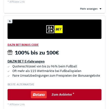
* Affiliate Link
Mehr anzeigen
9.
DAZN BET BONUS CODE
100% bis zu 100€
DAZN BET Erfahrungen
Quotenschlüssel von bis zu 96% beim Fußball
Oft mehr als 115 Wettmärkte bei Fußballspielen
Faire Umsatzbedingungen zum Freispielen der Bonusangebote
BESTE ALTERNATIVE
*
Zum Anbieter
* Affiliate Link