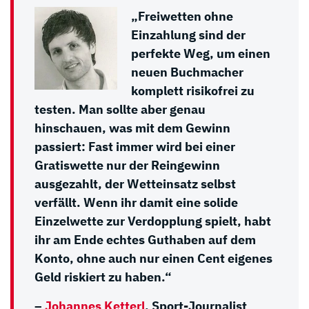
„Freiwetten ohne
Einzahlung sind der
perfekte Weg, um einen
neuen Buchmacher
komplett risikofrei zu
testen. Man sollte aber genau
hinschauen, was mit dem Gewinn
passiert: Fast immer wird bei einer
Gratiswette nur der Reingewinn
ausgezahlt, der Wetteinsatz selbst
verfällt. Wenn ihr damit eine solide
Einzelwette zur Verdopplung spielt, habt
ihr am Ende echtes Guthaben auf dem
Konto, ohne auch nur einen Cent eigenes
Geld riskiert zu haben.“
–
Johannes Ketterl
, Sport-Journalist