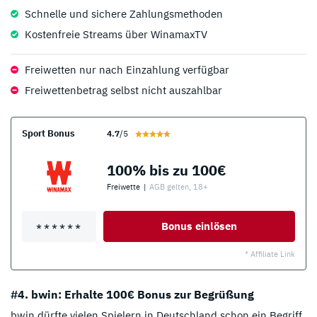
Schnelle und sichere Zahlungsmethoden
Kostenfreie Streams über WinamaxTV
Freiwetten nur nach Einzahlung verfügbar
Freiwettenbetrag selbst nicht auszahlbar
Sport Bonus
4.7
/5
100% bis zu 100€
Freiwette
|
AGB gelten, 18+
Bonus einlösen
* Affiliate Link
#4. bwin: Erhalte 100€ Bonus zur Begrüßung
bwin dürfte vielen Spielern in Deutschland schon ein Begriff