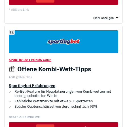
* Affiliate Link
Mehr anzeigen
11.
SPORTINGBET BONUS CODE
Offene Kombi-Wett-Tipps
AGB gelten, 18+
Sportingbet Erfahrungen
Re-Bet-Feature für Neuplatzierungen von Kombiwetten mit
einer gescheiterten Wette
Zahlreiche Wettmärkte mit etwa 20 Sportarten
Solider Quotenschlüssel von durchschnittlich 93%
BESTE ALTERNATIVE