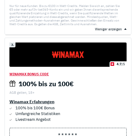
Nur für neue Kunden. Bis zu €100 in Wett-Credits. Melden Sie sich an, zahlen Sie
€5 oder mehr auf Ihr bet365-Konto ein und wir geben Ihnen die entsprechende
qualifizierende Einzahlung in Wett-Credits, wenn Sie qualifizierende Wetten im
gleichen Wert platzieren und diese abgerechnet werden. Mindestquoten, Wett-
und Zahlungsmethoden-Ausnahmen gelten. Gewinne schließen den Einsatz von
Wett-Credits aus. Es gelten die AGB, Zeitlimits und Ausnahmen.
Weniger anzeigen
3.
4.7
/5
WINAMAX BONUS CODE
100% bis zu 100€
AGB gelten, 18+
Winamax Erfahrungen
100% bis 100€ Bonus
Umfangreiche Statistiken
Livestream Angebot