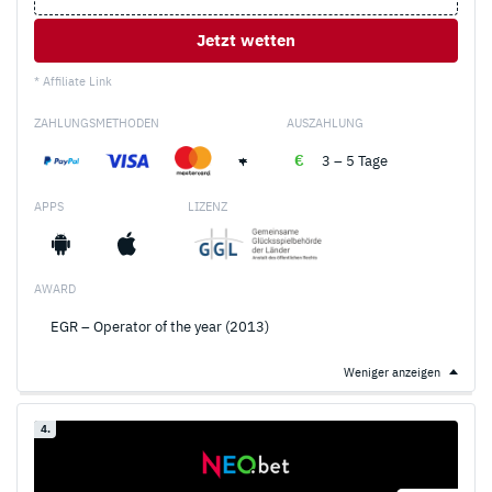
Jetzt wetten
* Affiliate Link
ZAHLUNGSMETHODEN
AUSZAHLUNG
+
3 – 5 Tage
APPS
LIZENZ
AWARD
EGR – Operator of the year (2013)
Weniger anzeigen
4.