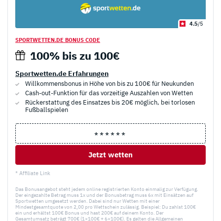
4.5
/5
SPORTWETTEN.DE BONUS CODE
100% bis zu 100€
Sportwetten.de Erfahrungen
Willkommensbonus in Höhe von bis zu 100€ für Neukunden
Cash-out-Funktion für das vorzeitige Auszahlen von Wetten
Rückerstattung des Einsatzes bis 20€ möglich, bei torlosen
Fußballspielen
Jetzt wetten
* Affiliate Link
Das Bonusangebot steht jedem online registrierten Konto einmalig zur Verfügung.
Der eingezahlte Betrag muss 1x und der Bonusbetrag muss 6x mit Einsätzen auf
Sportwetten umgesetzt werden. Dabei sind nur Wetten mit einer
Mindestgesamtquote von 2,00 pro Wettschein zulässig. Beispiel: Du zahlst 100€
ein und erhältst 100€ Bonus und hast 200€ auf deinem Konto. Der
Gesamtumsatz beträgt 700€ (1×100€ + 6×100€). Es gelten die Allgemeinen