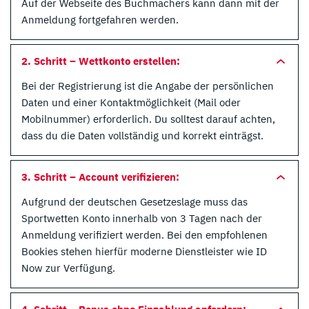
Auf der Webseite des Buchmachers kann dann mit der
Anmeldung fortgefahren werden.
2. Schritt – Wettkonto erstellen:
Bei der Registrierung ist die Angabe der persönlichen
Daten und einer Kontaktmöglichkeit (Mail oder
Mobilnummer) erforderlich. Du solltest darauf achten,
dass du die Daten vollständig und korrekt einträgst.
3. Schritt – Account verifizieren:
Aufgrund der deutschen Gesetzeslage muss das
Sportwetten Konto innerhalb von 3 Tagen nach der
Anmeldung verifiziert werden. Bei den empfohlenen
Bookies stehen hierfür moderne Dienstleister wie ID
Now zur Verfügung.