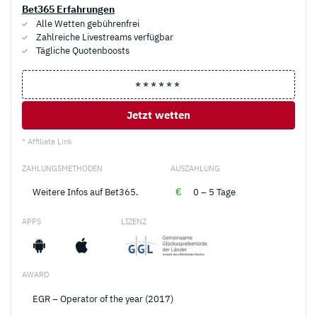
Bet365 Erfahrungen
Alle Wetten gebührenfrei
Zahlreiche Livestreams verfügbar
Tägliche Quotenboosts
Jetzt wetten
* Affiliate Link
ZAHLUNGSMETHODEN
AUSZAHLUNG
Weitere Infos auf Bet365.
0 – 5 Tage
APPS
LIZENZ
AWARD
EGR – Operator of the year (2017)